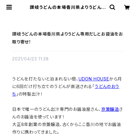
讃岐うどんの本場香川県よりうどん専
用だしとお醤油をお取り寄せ！ | 打ち
立ての讃岐うどんと地域の特産物販
売 【UDON HOUSE】
讃岐うどんの本場香川県よりうどん専用だしとお醤油をお
取り寄せ！
2021/04/23 11:38
うどんを打たないと泊まれない宿、
UDON HOUSE
から月
に6回だけ打ち立てのうどんが直送される「
うどんのおう
ち
」の特製出汁！
日本で唯一のうどん出汁専門のお醤油屋さん、
京兼醸造
さ
んのお醤油を使っています！
大正8年創業の京兼醸造、古くからここ香川の地でお醤油
作りに携わってきました。