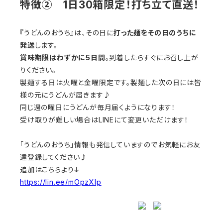
特徴② 1日30箱限定！打ち立て直送！
『うどんのおうち』は、その日に
打った麺をその日のうちに
発送
します。
賞味期限はわずかに5日間
。到着したらすぐにお召し上が
りください。
製麺する日は火曜と金曜限定です。製麺した次の日には皆
様の元にうどんが届きます♪
同じ週の曜日にうどんが毎月届くようになります！
受け取りが難しい場合はLINEにて変更いただけます！
「うどんのおうち」情報も発信していますのでお気軽にお友
達登録してください♪
追加はこちらより↓
https://lin.ee/mOpzXIp