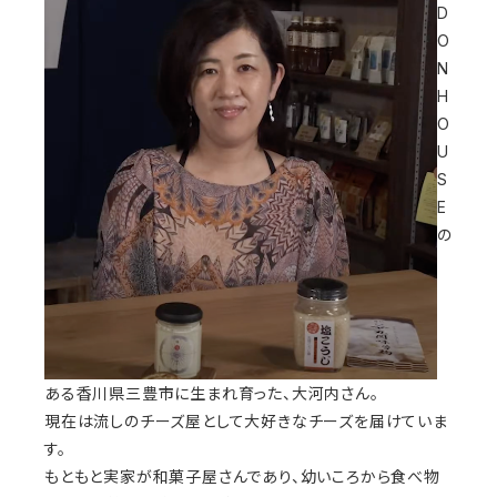
D
O
N
H
O
U
S
E
の
ある香川県三豊市に生まれ育った、大河内さん。
現在は流しのチーズ屋として大好きなチーズを届けていま
す。
もともと実家が和菓子屋さんであり、幼いころから食べ物