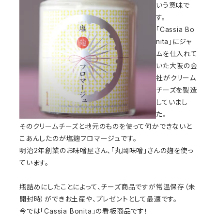
いう意味で
す。
「Cassia Bo
nita」にジャ
ムを仕入れて
いた大阪の会
社がクリーム
チーズを製造
していまし
た。
そのクリームチーズと地元のものを使って何かできないと
こあんしたのが塩麹フロマージュです。
明治2年創業のお味噌屋さん、「丸岡味噌」さんの麹を使っ
ています。
瓶詰めにしたことによって、チーズ商品ですが常温保存（未
開封時）ができお土産や、プレゼントとして最適です。
今では「Cassia Bonita」の看板商品です！