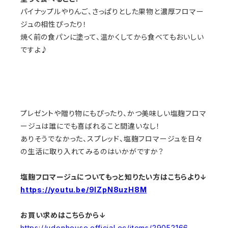
パイナップルやりんご、さっぱりとした果物と濃厚フロマー
ジュの相性ぴったり！
焼く前の食パンに塗って、温かくしてから食べてもおいしい
ですよ♪
プレゼントや贈り物にもぴったり、かつ美味しい塩麹フロマ
ージュは誰にでも喜ばれること間違いなし！
ありそうでなかった、スプレッド、塩麹フロマージュを日々
の生活に取り入れてみるのはいかがですか？
塩麹フロマージュについてもっと知りたい方はこちらより↓
https://youtu.be/9IZpN8uzH8M
お買い求めはこちらから↓
https://udonhouse.official.ec/items/29052166