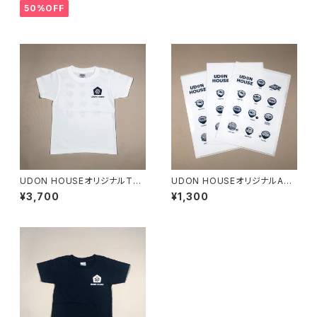
50%OFF
UDON HOUSEオリジナルTシ
UDON HOUSEオリジナルA4
ャツ（白）
クリアファイル5枚セット
¥3,700
¥1,300