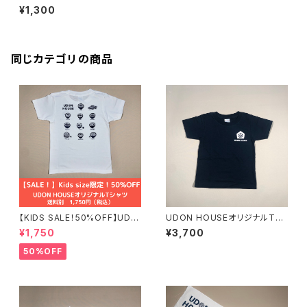
クリアファイル5枚セット
¥1,300
同じカテゴリの商品
【KIDS SALE！50%OFF】UDO
UDON HOUSEオリジナルTシ
N HOUSEオリジナルTシャツ
ャツ（紺）
¥1,750
¥3,700
50%OFF