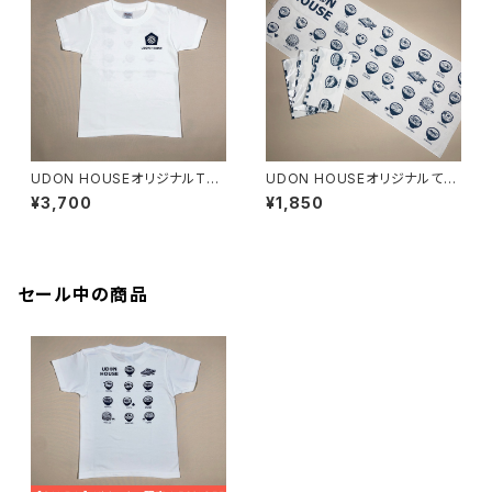
UDON HOUSEオリジナルTシ
UDON HOUSEオリジナルてぬ
ャツ（白）
ぐい
¥3,700
¥1,850
セール中の商品