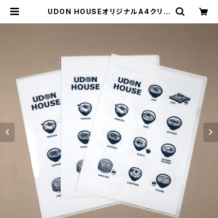
UDON HOUSEオリジナルA4クリア
ファイル5枚セット | 打ち立ての讃岐
うどんと地域の特産物販売 【UDON
HOUSE】